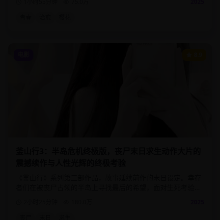
1小时55分钟
75.0
万
2025
青春
治愈
樱花
电影
8.9
釜山行3：半岛危机终极版，丧尸末日求生动作大片的
震撼续作与人性光辉的终极考验
《釜山行》系列第三部作品，故事延续前作的末日设定。幸存
者们在被丧尸占领的半岛上寻找最后的希望，面对生死考验时
展现出的人性光辉与黑暗。
2小时25分钟
180.0
万
2025
丧尸
末日
求生