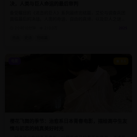
决，人类与巨人命运的最后审判
备受瞩目的《进击的巨人》系列最终完结篇，艾伦与调查兵团
面临最后的决战。人类的命运、自由的真谛、以及巨人之谜的
终极揭晓，为这部史诗巨作画下完美句号。
2小时10分钟
210.0
万
2025
热血
史诗
完结篇
电影
8.6
樱花飞舞的季节：治愈系日本青春电影，描绘高中生友
情与初恋的纯真美好时光