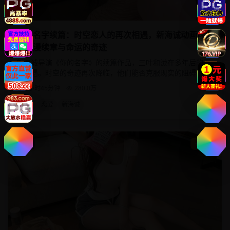
你的名字续篇：时空恋人的再次相遇，新海诚动画电影
的浪漫续章与命运的奇迹
新海诚导演《你的名字》的续篇作品，三叶和泷在多年后的再
次相遇。时空的奇迹再次降临，他们能否克服现实的阻碍，续
写这段跨越时空的浪漫爱情？
1小时45分钟
280.0
万
2025
时空
恋爱
新海诚
动漫
9.5