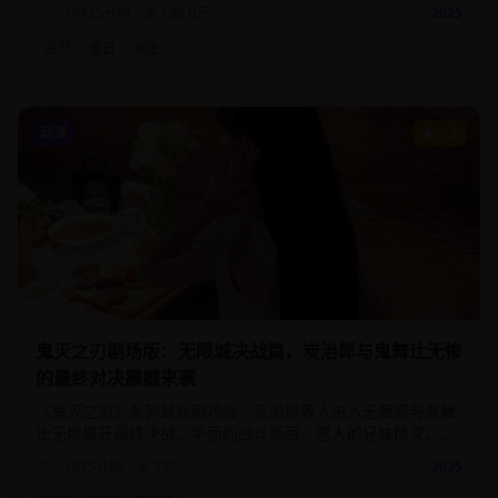
展现出的人性光辉与黑暗。
2小时25分钟
180.0
万
2025
丧尸
末日
求生
动漫
9.3
鬼灭之刃剧场版：无限城决战篇，炭治郎与鬼舞辻无惨
的最终对决震撼来袭
《鬼灭之刃》系列最新剧场版，炭治郎等人进入无限城与鬼舞
辻无惨展开最终决战。华丽的战斗场面、感人的兄妹情深，为
这部现象级动漫画下完美句号。
2小时5分钟
250.0
万
2025