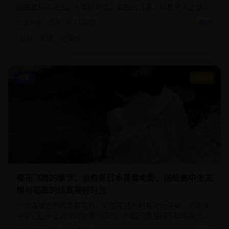
面临最后的决战。人类的命运、自由的真谛、以及巨人之谜的
终极揭晓，为这部史诗巨作画下完美句号。
2小时10分钟
210.0
万
2025
热血
史诗
完结篇
电影
8.6
樱花飞舞的季节：治愈系日本青春电影，描绘高中生友
情与初恋的纯真美好时光
一部温暖治愈的青春电影，以樱花盛开的春天为背景，讲述高
中生们在毕业前夕的友情与初恋。细腻的情感描写和唯美的画
面，带给观众满满的青春回忆。