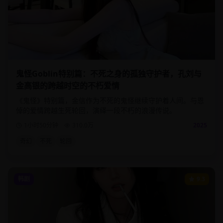
鬼怪Goblin特别篇：不死之身的孤独守护者，孔刘与
金高银的跨越时空的不朽爱情
《鬼怪》特别篇，金信作为不死的鬼怪继续守护着人间。与恩
倬的爱情跨越生死轮回，演绎一段不朽的浪漫传说。
1小时50分钟
310.0
万
2025
奇幻
不死
轮回
韩剧
9.3