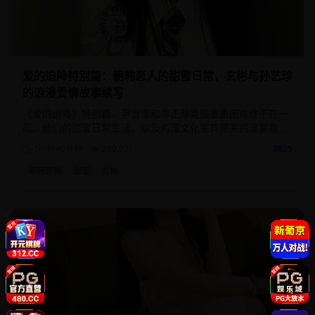
爱的迫降特别篇：朝韩恋人的甜蜜日常，玄彬与孙艺珍
的浪漫爱情故事续写
《爱的迫降》特别篇，尹世理和李正赫克服重重困难终于在一
起。他们的甜蜜日常生活，以及两国文化差异带来的温馨趣
事。
1小时40分钟
290.0
万
2025
朝韩恋情
甜蜜
玄彬
动漫
9.2