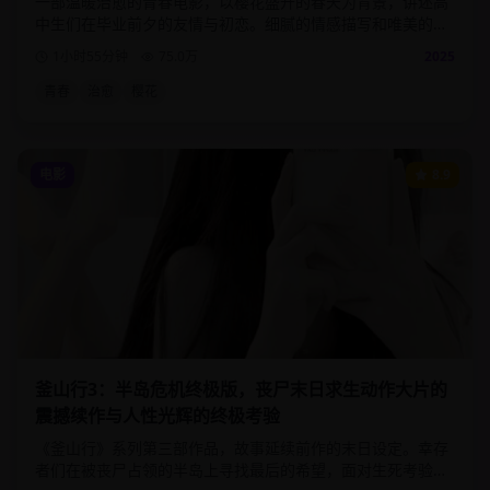
一部温暖治愈的青春电影，以樱花盛开的春天为背景，讲述高
中生们在毕业前夕的友情与初恋。细腻的情感描写和唯美的画
面，带给观众满满的青春回忆。
1小时55分钟
75.0
万
2025
青春
治愈
樱花
电影
8.9
釜山行3：半岛危机终极版，丧尸末日求生动作大片的
震撼续作与人性光辉的终极考验
《釜山行》系列第三部作品，故事延续前作的末日设定。幸存
者们在被丧尸占领的半岛上寻找最后的希望，面对生死考验时