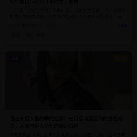
爱恨情仇与权力斗争的惊天秘密
一部融合悬疑与爱情元素的韩剧，以首尔为背景，讲述财阀家
族内部的权力斗争。女主角作为律师深入调查家族秘密，与神
秘男主角展开一段危险而浪漫的爱情。
1小时20分钟
98.0
万
2025
悬疑
财阀
律师
动漫
9.5
进击的巨人最终季完结篇：史诗级动漫巨作的终极对
决，人类与巨人命运的最后审判
备受瞩目的《进击的巨人》系列最终完结篇，艾伦与调查兵团