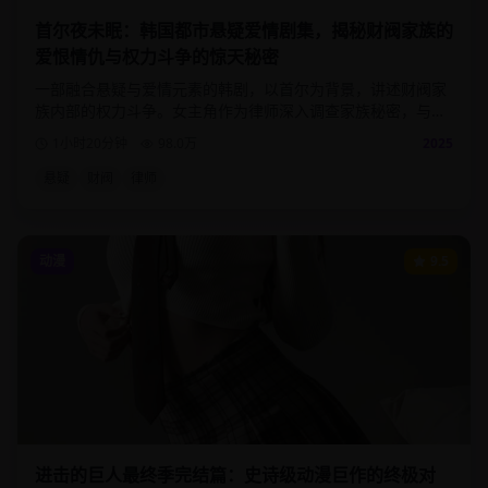
首尔夜未眠：韩国都市悬疑爱情剧集，揭秘财阀家族的
爱恨情仇与权力斗争的惊天秘密
一部融合悬疑与爱情元素的韩剧，以首尔为背景，讲述财阀家
族内部的权力斗争。女主角作为律师深入调查家族秘密，与神
秘男主角展开一段危险而浪漫的爱情。
1小时20分钟
98.0
万
2025
悬疑
财阀
律师
动漫
9.5
进击的巨人最终季完结篇：史诗级动漫巨作的终极对