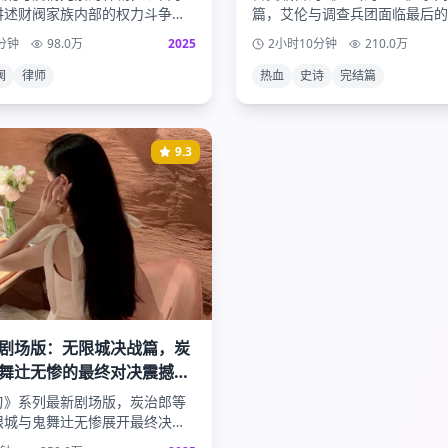
讲述财阀家族内部的权力斗争。
篇，艾伦与调查兵团面临最后的
为律师深入调查家族秘密，与神
类的命运、自由的真谛、以及巨
分钟
98.0
万
2025
2小时10分钟
210.0
万
展开一段危险而浪漫的爱情。
终极揭晓，为这部史诗巨作画下
号。
阀
律师
热血
史诗
完结篇
9.3
剧场版：无限城决战篇，炭
舞辻无惨的最终对决震撼来
刃》系列最新剧场版，炭治郎等
限城与鬼舞辻无惨展开最终决
的战斗场面、感人的兄妹情深，