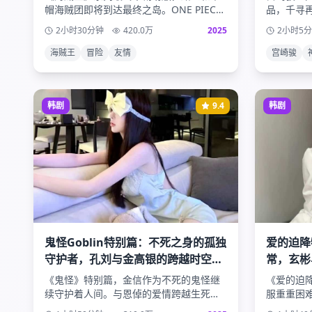
帽海贼团即将到达最终之岛。ONE PIECE
品，千寻
的真相即将揭晓，伟大航路的冒险迎来终
战和冒险
2小时30分钟
420.0
万
2025
2小时5
极高潮。
更多的人
海贼王
冒险
友情
宫崎骏
韩剧
9.4
韩剧
鬼怪Goblin特别篇：不死之身的孤独
爱的迫降
守护者，孔刘与金高银的跨越时空的
常，玄彬
不朽爱情
写
《鬼怪》特别篇，金信作为不死的鬼怪继
《爱的迫
续守护着人间。与恩倬的爱情跨越生死轮
服重重困
回，演绎一段不朽的浪漫传说。
生活，以