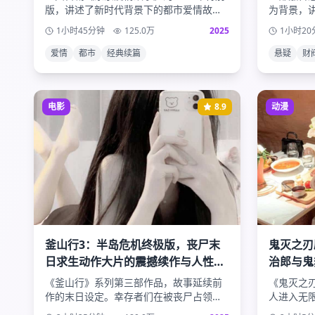
版，讲述了新时代背景下的都市爱情故
为背景，
事。主人公们在快节奏的现代生活中寻找
女主角作
1小时45分钟
125.0
万
2025
1小时20
真爱，面对职场压力与情感选择的双重考
秘男主角
验。
爱情
都市
经典续篇
悬疑
财
电影
8.9
动漫
釜山行3：半岛危机终极版，丧尸末
鬼灭之刃
日求生动作大片的震撼续作与人性光
治郎与鬼
辉的终极考验
袭
《釜山行》系列第三部作品，故事延续前
《鬼灭之
作的末日设定。幸存者们在被丧尸占领的
人进入无
半岛上寻找最后的希望，面对生死考验时
战。华丽