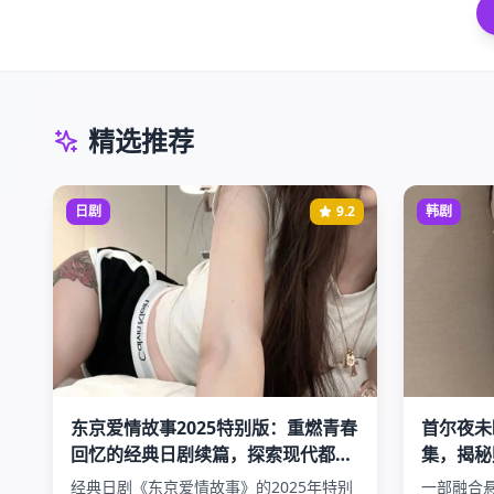
精选推荐
日剧
9.2
韩剧
东京爱情故事2025特别版：重燃青春
首尔夜未
回忆的经典日剧续篇，探索现代都市
集，揭秘
爱情的真谛与挑战
斗争的惊
经典日剧《东京爱情故事》的2025年特别
一部融合