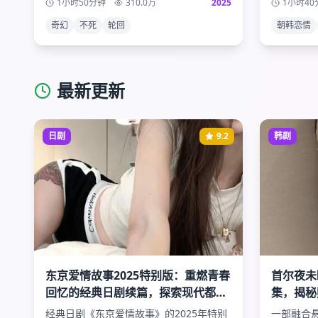
1小时50分钟
310.0
万
2025
1小时40
事。
奇幻
不死
轮回
朝韩恋情
最新更新
日剧
9.2
韩剧
东京爱情故事2025特别版：重燃青春
首尔夜未
回忆的经典日剧续篇，探索现代都市
集，揭秘
爱情的真谛与挑战
斗争的惊
经典日剧《东京爱情故事》的2025年特别
一部融合