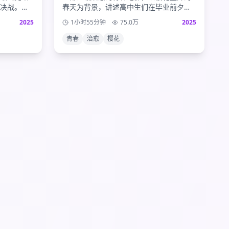
决战。人
春天为背景，讲述高中生们在毕业前夕的
人之谜的
友情与初恋。细腻的情感描写和唯美的画
2025
1小时55分钟
75.0
万
2025
完美句
面，带给观众满满的青春回忆。
青春
治愈
樱花