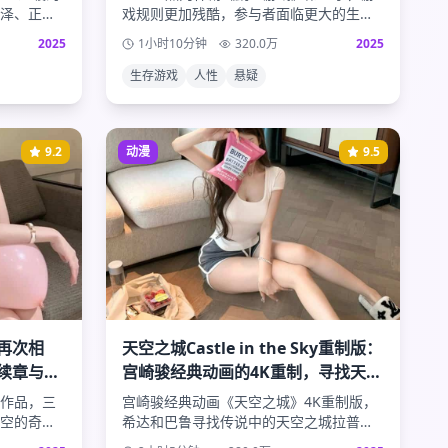
泽、正焕
戏规则更加残酷，参与者面临更大的生存
庭的温馨
挑战。在金钱与生命的选择中，人性的善
2025
1小时10分钟
320.0
万
2025
恶得到最真实的体现。
生存游戏
人性
悬疑
9.2
动漫
9.5
再次相
天空之城Castle in the Sky重制版：
续章与命
宫崎骏经典动画的4K重制，寻找天空
之城的奇幻冒险
作品，三
宫崎骏经典动画《天空之城》4K重制版，
空的奇迹
希达和巴鲁寻找传说中的天空之城拉普
阻碍，续
达。全新的画质体验，重温经典的奇幻冒