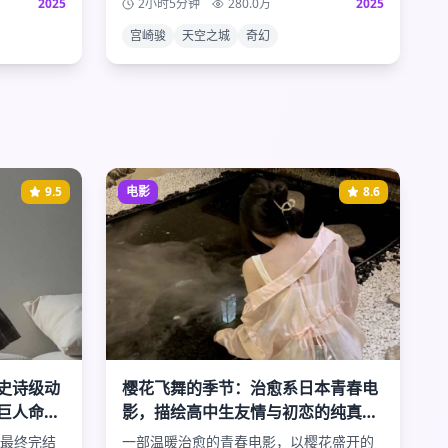
2025
2小时5分钟
280.0
万
2025
险故事。
宫崎骏
天空之城
奇幻
9.5
电影
8.6
史诗级动
樱花飞舞的季节：治愈系日本青春电
巨人命运
影，描绘高中生友情与初恋的纯真美
好时光
最终完结
一部温暖治愈的青春电影，以樱花盛开的