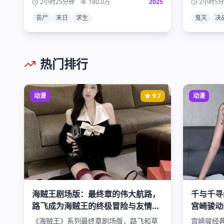
2小时25分钟
180.0
万
2025
2小时5
展现出的人性光辉与黑暗。
为这部现
丧尸
末日
求生
鬼灭
决
热门排行
动漫
9.7
动漫
海贼王剧场版：最终章的伟大航路，
千与千寻
路飞成为海贼王的终极冒险与友情的
宫崎骏动
力量
温暖故事
《海贼王》系列最终章剧场版，路飞和草
宫崎骏经