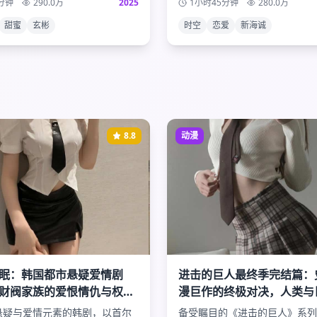
分钟
290.0
万
2025
1小时45分钟
280.0
万
写这段跨越时空的浪漫爱情？
甜蜜
玄彬
时空
恋爱
新海诚
8.8
动漫
眠：韩国都市悬疑爱情剧
进击的巨人最终季完结篇：
财阀家族的爱恨情仇与权力
漫巨作的终极对决，人类与
天秘密
的最后审判
悬疑与爱情元素的韩剧，以首尔
备受瞩目的《进击的巨人》系列