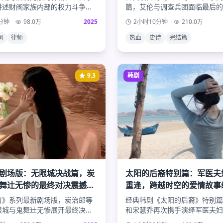
讲述财阀家族内部的权力斗争。
篇，艾伦与调查兵团面临最后的
为律师深入调查家族秘密，与神
类的命运、自由的真谛、以及巨
分钟
98.0
万
2025
2小时10分钟
210.0
万
展开一段危险而浪漫的爱情。
终极揭晓，为这部史诗巨作画下
号。
阀
律师
热血
史诗
完结篇
9.3
韩剧
剧场版：无限城决战篇，炭
太阳的后裔特别篇：军医夫
舞辻无惨的最终对决震撼来
重逢，跨越时空的爱情故事
传奇
刃》系列最新剧场版，炭治郎等
经典韩剧《太阳的后裔》特别篇
限城与鬼舞辻无惨展开最终决
和宋慧乔再次携手演绎军医夫妇
的战斗场面、感人的兄妹情深，
情。新的任务、新的挑战，不变