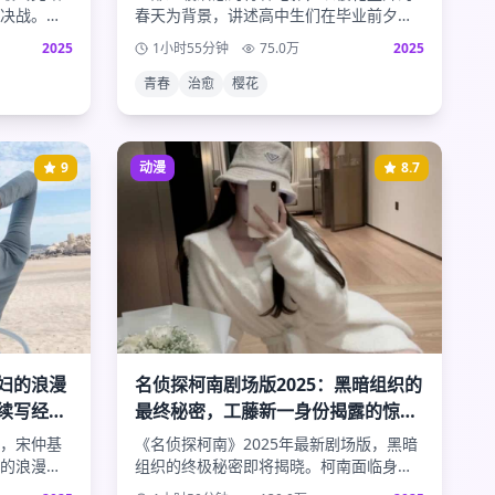
决战。人
春天为背景，讲述高中生们在毕业前夕的
人之谜的
友情与初恋。细腻的情感描写和唯美的画
2025
1小时55分钟
75.0
万
2025
完美句
面，带给观众满满的青春回忆。
青春
治愈
樱花
9
动漫
8.7
妇的浪漫
名侦探柯南剧场版2025：黑暗组织的
续写经典
最终秘密，工藤新一身份揭露的惊天
真相
，宋仲基
《名侦探柯南》2025年最新剧场版，黑暗
的浪漫爱
组织的终极秘密即将揭晓。柯南面临身份
的是他们
暴露的危机，与黑暗组织的最终对决即将