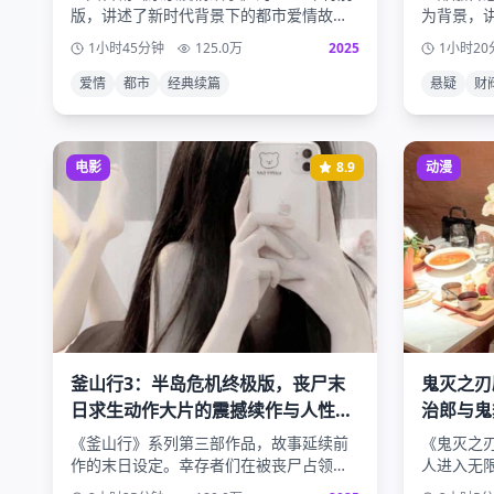
版，讲述了新时代背景下的都市爱情故
为背景，
事。主人公们在快节奏的现代生活中寻找
女主角作
1小时45分钟
125.0
万
2025
1小时20
真爱，面对职场压力与情感选择的双重考
秘男主角
验。
爱情
都市
经典续篇
悬疑
财
电影
8.9
动漫
釜山行3：半岛危机终极版，丧尸末
鬼灭之刃
日求生动作大片的震撼续作与人性光
治郎与鬼
辉的终极考验
袭
《釜山行》系列第三部作品，故事延续前
《鬼灭之
作的末日设定。幸存者们在被丧尸占领的
人进入无
半岛上寻找最后的希望，面对生死考验时
战。华丽