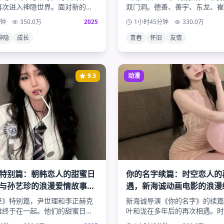
再次进入神隐世界。面对新的挑
双门洞。德善、善宇、东龙、崔
，她将如何运用成长的智慧帮助
五人的友情与爱情，以及五个家
分钟
350.0
万
2025
1小时45分钟
330.0
万
？
日常。
神隐
成长
青春
怀旧
友情
9.3
动漫
特别篇：朝韩恋人的甜蜜日
你的名字续篇：时空恋人的
与孙艺珍的浪漫爱情故事续
遇，新海诚动画电影的浪漫
运的奇迹
降》特别篇，尹世理和李正赫克
新海诚导演《你的名字》的续篇
难终于在一起。他们的甜蜜日常
叶和泷在多年后的再次相遇。时
及两国文化差异带来的温馨趣
再次降临，他们能否克服现实的