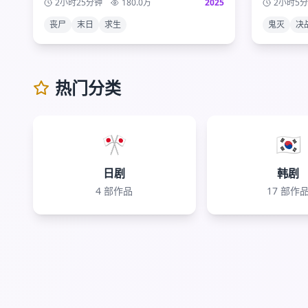
2小时25分钟
180.0
万
2025
2小时5
展现出的人性光辉与黑暗。
为这部现
丧尸
末日
求生
鬼灭
决
热门分类
🎌
🇰🇷
日剧
韩剧
4
部作品
17
部作