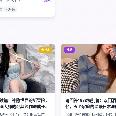
分钟
250.0
万
2025
象级动漫画下完美句号。
战
兄妹情
9.6
韩剧
续篇：神隐世界的新冒险，
请回答1988特别篇：双门
画大师的经典续作与成长的
忆，五个家庭的温暖日常与
好时光
典动画《千与千寻》的续篇作
《请回答1988》特别篇，回到