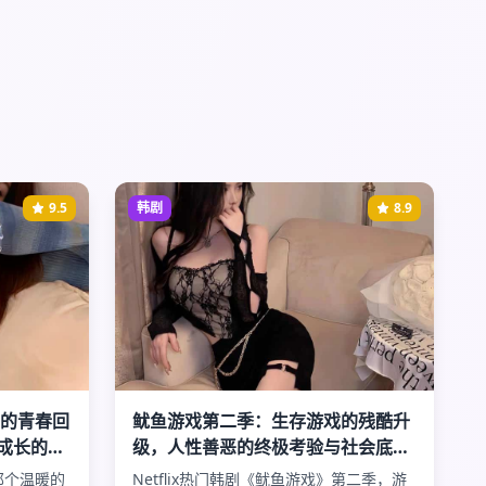
9.5
韩剧
8.9
洞的青春回
鱿鱼游戏第二季：生存游戏的残酷升
成长的美
级，人性善恶的终极考验与社会底层
的绝望挣扎
那个温暖的
Netflix热门韩剧《鱿鱼游戏》第二季，游