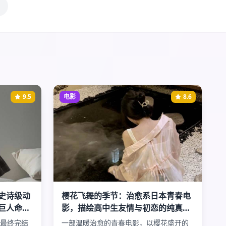
9.5
电影
8.6
史诗级动
樱花飞舞的季节：治愈系日本青春电
巨人命运
影，描绘高中生友情与初恋的纯真美
好时光
最终完结
一部温暖治愈的青春电影，以樱花盛开的