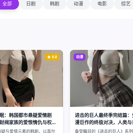
全部
日剧
韩剧
动漫
电影
综艺
8.8
动漫
眠：韩国都市悬疑爱情剧
进击的巨人最终季完结篇：
财阀家族的爱恨情仇与权力
漫巨作的终极对决，人类与
天秘密
的最后审判
悬疑与爱情元素的韩剧，以首尔
备受瞩目的《进击的巨人》系列