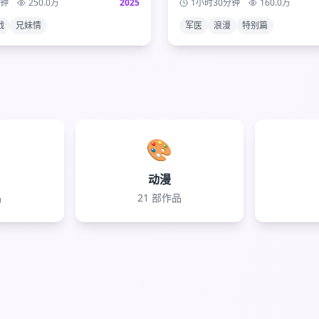
分钟
250.0
万
2025
1小时30分钟
160.0
万
象级动漫画下完美句号。
之间深厚的爱情与信任。
战
兄妹情
军医
浪漫
特别篇
🎨
动漫
品
21
部作品