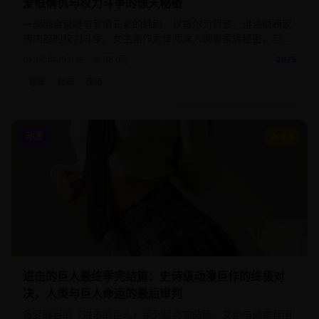
爱恨情仇与权力斗争的惊天秘密
一部融合悬疑与爱情元素的韩剧，以首尔为背景，讲述财阀家
族内部的权力斗争。女主角作为律师深入调查家族秘密，与神
秘男主角展开一段危险而浪漫的爱情。
1小时20分钟
98.0
万
2025
悬疑
财阀
律师
动漫
9.5
进击的巨人最终季完结篇：史诗级动漫巨作的终极对
决，人类与巨人命运的最后审判
备受瞩目的《进击的巨人》系列最终完结篇，艾伦与调查兵团