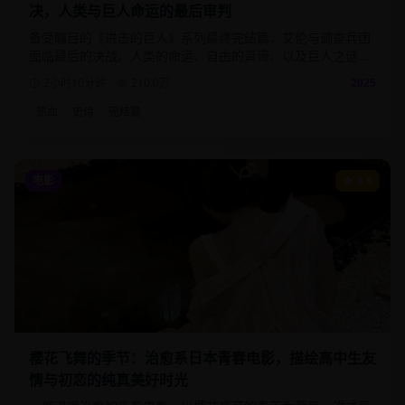
决，人类与巨人命运的最后审判
备受瞩目的《进击的巨人》系列最终完结篇，艾伦与调查兵团
面临最后的决战。人类的命运、自由的真谛、以及巨人之谜的
终极揭晓，为这部史诗巨作画下完美句号。
2小时10分钟
210.0
万
2025
热血
史诗
完结篇
电影
8.6
樱花飞舞的季节：治愈系日本青春电影，描绘高中生友
情与初恋的纯真美好时光