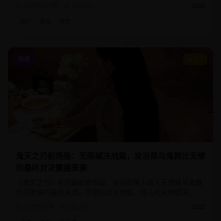
展现出的人性光辉与黑暗。
2小时25分钟
180.0
万
2025
丧尸
末日
求生
动漫
9.3
鬼灭之刃剧场版：无限城决战篇，炭治郎与鬼舞辻无惨
的最终对决震撼来袭
《鬼灭之刃》系列最新剧场版，炭治郎等人进入无限城与鬼舞
辻无惨展开最终决战。华丽的战斗场面、感人的兄妹情深，为
这部现象级动漫画下完美句号。
2小时5分钟
250.0
万
2025