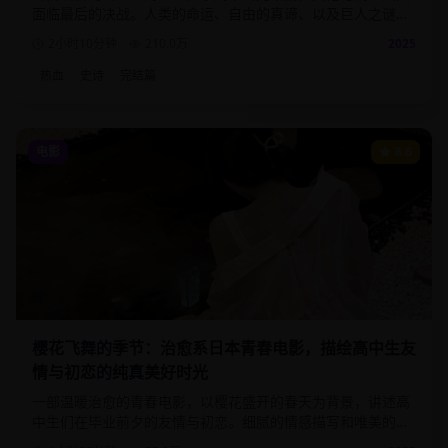
面临最后的决战。人类的命运、自由的真谛、以及巨人之谜的
终极揭晓，为这部史诗巨作画下完美句号。
2小时10分钟
210.0
万
2025
热血
史诗
完结篇
电影
8.6
樱花飞舞的季节：治愈系日本青春电影，描绘高中生友
情与初恋的纯真美好时光
一部温暖治愈的青春电影，以樱花盛开的春天为背景，讲述高
中生们在毕业前夕的友情与初恋。细腻的情感描写和唯美的画
面，带给观众满满的青春回忆。