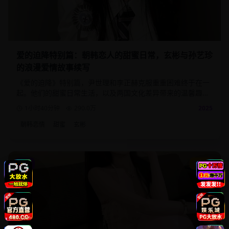
爱的迫降特别篇：朝韩恋人的甜蜜日常，玄彬与孙艺珍
的浪漫爱情故事续写
《爱的迫降》特别篇，尹世理和李正赫克服重重困难终于在一
起。他们的甜蜜日常生活，以及两国文化差异带来的温馨趣
事。
1小时40分钟
290.0
万
2025
朝韩恋情
甜蜜
玄彬
动漫
9.2