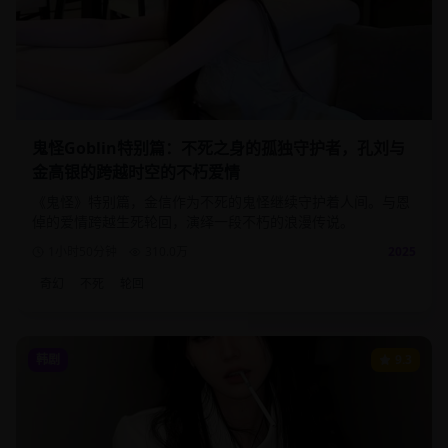
鬼怪Goblin特别篇：不死之身的孤独守护者，孔刘与
金高银的跨越时空的不朽爱情
《鬼怪》特别篇，金信作为不死的鬼怪继续守护着人间。与恩
倬的爱情跨越生死轮回，演绎一段不朽的浪漫传说。
1小时50分钟
310.0
万
2025
奇幻
不死
轮回
韩剧
9.3