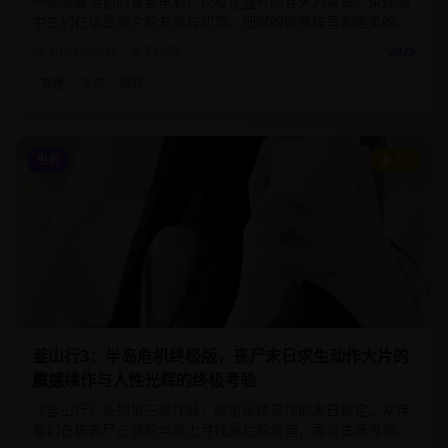
一部温暖治愈的青春电影，以樱花盛开的春天为背景，讲述高
中生们在毕业前夕的友情与初恋。细腻的情感描写和唯美的画
面，带给观众满满的青春回忆。
1小时55分钟
75.0
万
2025
青春
治愈
樱花
电影
8.9
釜山行3：半岛危机终极版，丧尸末日求生动作大片的
震撼续作与人性光辉的终极考验
《釜山行》系列第三部作品，故事延续前作的末日设定。幸存
者们在被丧尸占领的半岛上寻找最后的希望，面对生死考验时