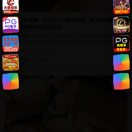
你的名字续篇：时空恋人的再次相遇，新海诚动画电影
的浪漫续章与命运的奇迹
新海诚导演《你的名字》的续篇作品，三叶和泷在多年后的再
次相遇。时空的奇迹再次降临，他们能否克服现实的阻碍，续
写这段跨越时空的浪漫爱情？
1小时45分钟
280.0
万
2025
时空
恋爱
新海诚
动漫
9.5