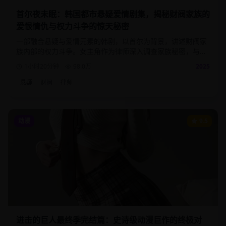
首尔夜未眠：韩国都市悬疑爱情剧集，揭秘财阀家族的
爱恨情仇与权力斗争的惊天秘密
一部融合悬疑与爱情元素的韩剧，以首尔为背景，讲述财阀家
族内部的权力斗争。女主角作为律师深入调查家族秘密，与神
秘男主角展开一段危险而浪漫的爱情。
1小时20分钟
98.0
万
2025
悬疑
财阀
律师
动漫
9.5
进击的巨人最终季完结篇：史诗级动漫巨作的终极对