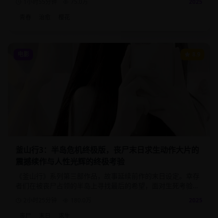
1小时55分钟
75.0
万
2025
青春
治愈
樱花
电影
8.9
釜山行3：半岛危机终极版，丧尸末日求生动作大片的
震撼续作与人性光辉的终极考验
《釜山行》系列第三部作品，故事延续前作的末日设定。幸存
者们在被丧尸占领的半岛上寻找最后的希望，面对生死考验时
展现出的人性光辉与黑暗。
2小时25分钟
180.0
万
2025
丧尸
末日
求生