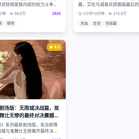
讲述财阀家族内部的权力斗争。
篇，艾伦与调查兵团面临最后的
为律师深入调查家族秘密，与神
类的命运、自由的真谛、以及巨
分钟
98.0
万
2025
2小时10分钟
210.0
万
展开一段危险而浪漫的爱情。
终极揭晓，为这部史诗巨作画下
号。
阀
律师
热血
史诗
完结篇
9.3
剧场版：无限城决战篇，炭
舞辻无惨的最终对决震撼来
刃》系列最新剧场版，炭治郎等
限城与鬼舞辻无惨展开最终决
的战斗场面、感人的兄妹情深，