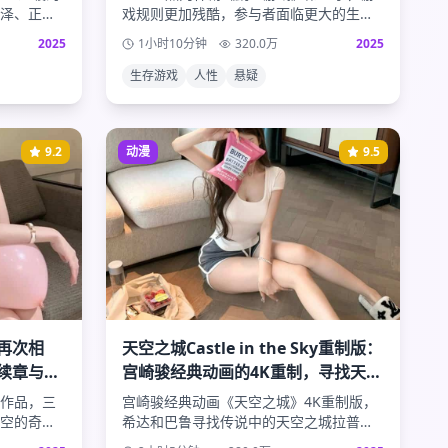
泽、正焕
戏规则更加残酷，参与者面临更大的生存
庭的温馨
挑战。在金钱与生命的选择中，人性的善
2025
1小时10分钟
320.0
万
2025
恶得到最真实的体现。
生存游戏
人性
悬疑
9.2
动漫
9.5
再次相
天空之城Castle in the Sky重制版：
续章与命
宫崎骏经典动画的4K重制，寻找天空
之城的奇幻冒险
作品，三
宫崎骏经典动画《天空之城》4K重制版，
空的奇迹
希达和巴鲁寻找传说中的天空之城拉普
阻碍，续
达。全新的画质体验，重温经典的奇幻冒