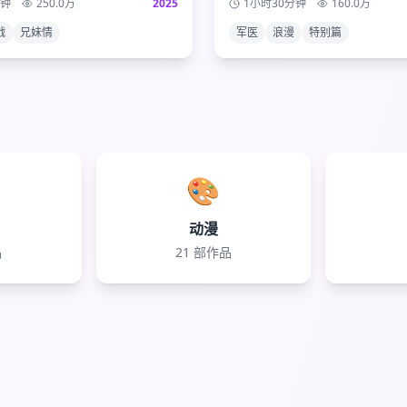
分钟
250.0
万
2025
1小时30分钟
160.0
万
象级动漫画下完美句号。
之间深厚的爱情与信任。
战
兄妹情
军医
浪漫
特别篇
🎨
动漫
品
21
部作品