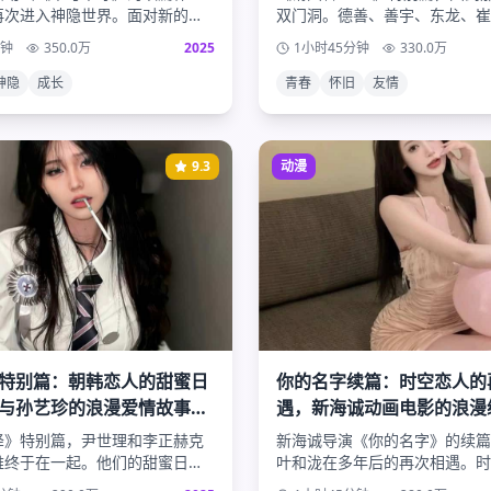
再次进入神隐世界。面对新的挑
双门洞。德善、善宇、东龙、崔
，她将如何运用成长的智慧帮助
五人的友情与爱情，以及五个家
分钟
350.0
万
2025
1小时45分钟
330.0
万
？
日常。
神隐
成长
青春
怀旧
友情
9.3
动漫
特别篇：朝韩恋人的甜蜜日
你的名字续篇：时空恋人的
与孙艺珍的浪漫爱情故事续
遇，新海诚动画电影的浪漫
运的奇迹
降》特别篇，尹世理和李正赫克
新海诚导演《你的名字》的续篇
难终于在一起。他们的甜蜜日常
叶和泷在多年后的再次相遇。时
及两国文化差异带来的温馨趣
再次降临，他们能否克服现实的