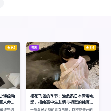
9.5
电影
8.6
史诗级动
樱花飞舞的季节：治愈系日本青春电
巨人命运
影，描绘高中生友情与初恋的纯真美
好时光
最终完结
一部温暖治愈的青春电影，以樱花盛开的