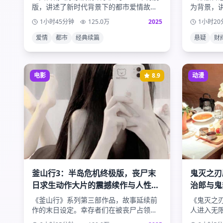
版，讲述了新时代背景下的都市爱情故
为背景，
事。主人公们在快节奏的现代生活中寻找
女主角作
1小时45分钟
125.0
万
2025
1小时20
真爱，面对职场压力与情感选择的双重考
秘男主角
验。
爱情
都市
经典续篇
悬疑
财
电影
8.9
动漫
釜山行3：半岛危机终极版，丧尸末
鬼灭之刃
日求生动作大片的震撼续作与人性光
治郎与鬼
辉的终极考验
袭
《釜山行》系列第三部作品，故事延续前
《鬼灭之
作的末日设定。幸存者们在被丧尸占领的
人进入无
半岛上寻找最后的希望，面对生死考验时
战。华丽