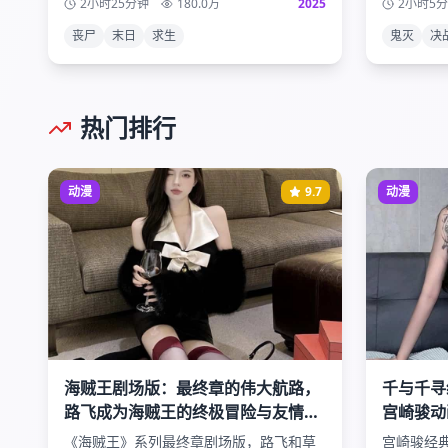
2小时25分钟
180.0
万
2025
2小时5
展现出的人性光辉与黑暗。
为这部现
丧尸
末日
求生
鬼灭
决
热门排行
动漫
9.7
动漫
海贼王剧场版：最终章的伟大航路，
千与千寻
路飞成为海贼王的终极冒险与友情的
宫崎骏动
力量
温暖故事
《海贼王》系列最终章剧场版，路飞和草
宫崎骏经