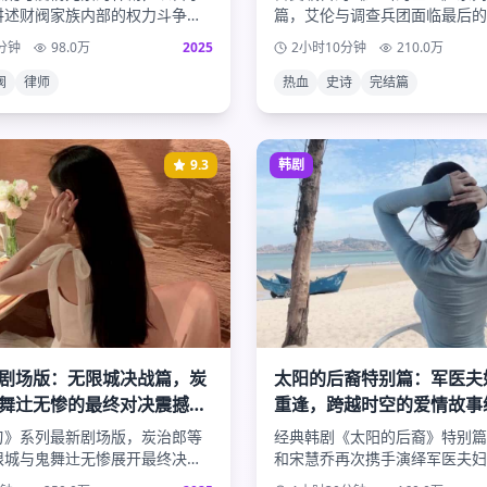
讲述财阀家族内部的权力斗争。
篇，艾伦与调查兵团面临最后的
为律师深入调查家族秘密，与神
类的命运、自由的真谛、以及巨
分钟
98.0
万
2025
2小时10分钟
210.0
万
展开一段危险而浪漫的爱情。
终极揭晓，为这部史诗巨作画下
号。
阀
律师
热血
史诗
完结篇
9.3
韩剧
剧场版：无限城决战篇，炭
太阳的后裔特别篇：军医夫
舞辻无惨的最终对决震撼来
重逢，跨越时空的爱情故事
传奇
刃》系列最新剧场版，炭治郎等
经典韩剧《太阳的后裔》特别篇
限城与鬼舞辻无惨展开最终决
和宋慧乔再次携手演绎军医夫妇
的战斗场面、感人的兄妹情深，
情。新的任务、新的挑战，不变