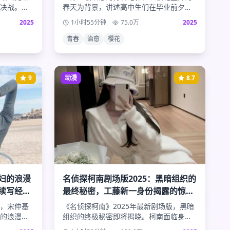
决战。人
春天为背景，讲述高中生们在毕业前夕的
人之谜的
友情与初恋。细腻的情感描写和唯美的画
2025
1小时55分钟
75.0
万
2025
完美句
面，带给观众满满的青春回忆。
青春
治愈
樱花
9
动漫
8.7
妇的浪漫
名侦探柯南剧场版2025：黑暗组织的
续写经典
最终秘密，工藤新一身份揭露的惊天
真相
，宋仲基
《名侦探柯南》2025年最新剧场版，黑暗
的浪漫爱
组织的终极秘密即将揭晓。柯南面临身份
的是他们
暴露的危机，与黑暗组织的最终对决即将