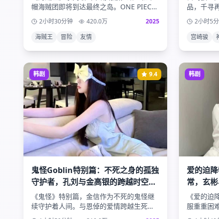
帽海贼团即将到达最终之岛。ONE PIECE
品，千寻
的真相即将揭晓，伟大航路的冒险迎来终
战和冒险
2小时30分钟
420.0
万
2025
2小时5
极高潮。
更多的人
海贼王
冒险
友情
宫崎骏
韩剧
9.4
韩剧
鬼怪Goblin特别篇：不死之身的孤独
爱的迫降
守护者，孔刘与金高银的跨越时空的
常，玄彬
不朽爱情
写
《鬼怪》特别篇，金信作为不死的鬼怪继
《爱的迫
续守护着人间。与恩倬的爱情跨越生死轮
服重重困
回，演绎一段不朽的浪漫传说。
生活，以