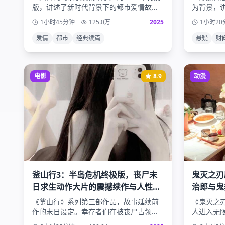
版，讲述了新时代背景下的都市爱情故
为背景，
事。主人公们在快节奏的现代生活中寻找
女主角作
1小时45分钟
125.0
万
2025
1小时20
真爱，面对职场压力与情感选择的双重考
秘男主角
验。
爱情
都市
经典续篇
悬疑
财
电影
8.9
动漫
釜山行3：半岛危机终极版，丧尸末
鬼灭之刃
日求生动作大片的震撼续作与人性光
治郎与鬼
辉的终极考验
袭
《釜山行》系列第三部作品，故事延续前
《鬼灭之
作的末日设定。幸存者们在被丧尸占领的
人进入无
半岛上寻找最后的希望，面对生死考验时
战。华丽