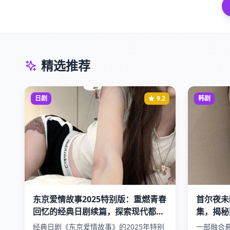
精选推荐
日剧
9.2
韩剧
东京爱情故事2025特别版：重燃青春
首尔夜未
回忆的经典日剧续篇，探索现代都市
集，揭秘
爱情的真谛与挑战
斗争的惊
经典日剧《东京爱情故事》的2025年特别
一部融合