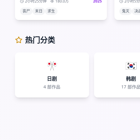
2小时25分钟
180.0
万
2025
2小时5
展现出的人性光辉与黑暗。
为这部现
丧尸
末日
求生
鬼灭
决
热门分类
🎌
🇰🇷
日剧
韩剧
4
部作品
17
部作