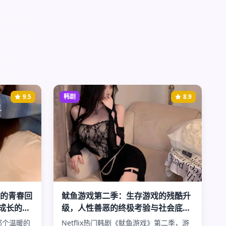
9.5
韩剧
8.9
洞的青春回
鱿鱼游戏第二季：生存游戏的残酷升
成长的美
级，人性善恶的终极考验与社会底层
的绝望挣扎
那个温暖的
Netflix热门韩剧《鱿鱼游戏》第二季，游