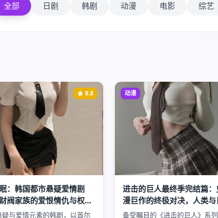
全部
日剧
韩剧
动漫
电影
综艺
8.8
动漫
眠：韩国都市悬疑爱情剧
进击的巨人最终季完结篇：
财阀家族的爱恨情仇与权力
漫巨作的终极对决，人类与
天秘密
的最后审判
悬疑与爱情元素的韩剧，以首尔
备受瞩目的《进击的巨人》系列