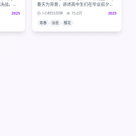
决战。人
春天为背景，讲述高中生们在毕业前夕的
人之谜的
友情与初恋。细腻的情感描写和唯美的画
2025
1小时55分钟
75.0
万
2025
完美句
面，带给观众满满的青春回忆。
青春
治愈
樱花