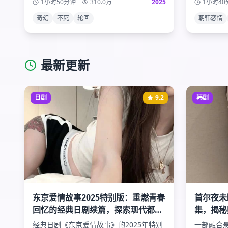
1小时50分钟
310.0
万
2025
1小时40
事。
奇幻
不死
轮回
朝韩恋情
最新更新
日剧
9.2
韩剧
东京爱情故事2025特别版：重燃青春
首尔夜未
回忆的经典日剧续篇，探索现代都市
集，揭秘
爱情的真谛与挑战
斗争的惊
经典日剧《东京爱情故事》的2025年特别
一部融合