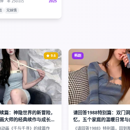
分钟
250.0
万
2025
象级动漫画下完美句号。
战
兄妹情
9.6
韩剧
续篇：神隐世界的新冒险，
请回答1988特别篇：双门
画大师的经典续作与成长的
忆，五个家庭的温暖日常与
好时光
典动画《千与千寻》的续篇作
《请回答1988》特别篇，回到