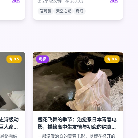
2025
2小时5分钟
280.0
万
2025
险故事。
宫崎骏
天空之城
奇幻
9.5
电影
8.6
史诗级动
樱花飞舞的季节：治愈系日本青春电
巨人命运
影，描绘高中生友情与初恋的纯真美
好时光
最终完结
一部温暖治愈的青春电影，以樱花盛开的