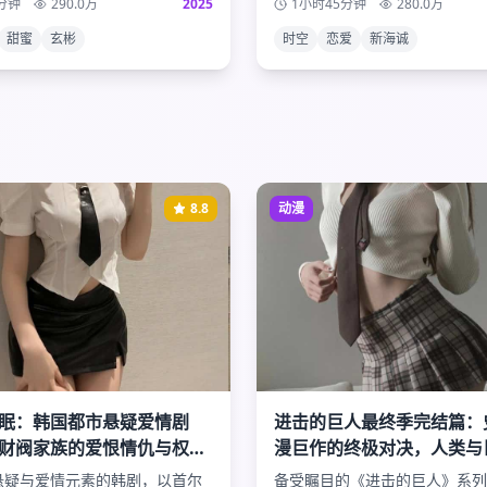
分钟
290.0
万
2025
1小时45分钟
280.0
万
写这段跨越时空的浪漫爱情？
甜蜜
玄彬
时空
恋爱
新海诚
8.8
动漫
眠：韩国都市悬疑爱情剧
进击的巨人最终季完结篇：
财阀家族的爱恨情仇与权力
漫巨作的终极对决，人类与
天秘密
的最后审判
悬疑与爱情元素的韩剧，以首尔
备受瞩目的《进击的巨人》系列